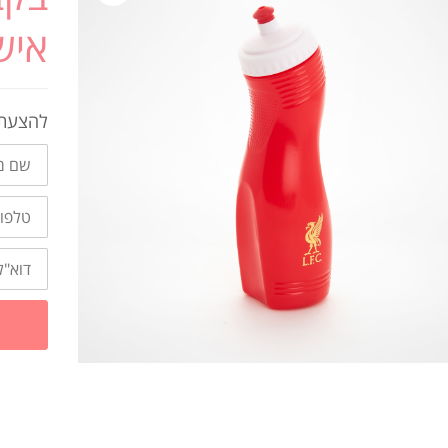
איש
להצעת 
שם
מלא
טלפון
דוא"ל