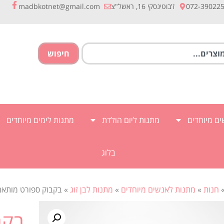
072-39022
ז'בוטינסקי 16, ראשל"צ
madbkotnet@gmail.com
חיפוש
ם מיוחדים
מתנות ליום הולדת
מתנות לימים מיוחדים
בלוג
חנות
»
מתנות לאנשים מיוחדים
»
מתנות לבן זוג
»
בקבוק ספורט מותאם
בקב