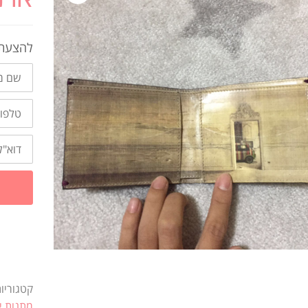
להצעת 
שם
מלא
טלפון
דוא"ל
קטגוריו
מתנות י