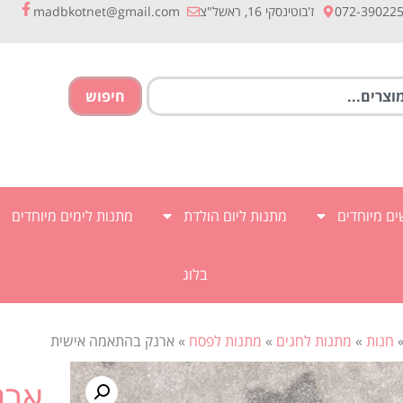
072-39022
ז'בוטינסקי 16, ראשל"צ
madbkotnet@gmail.com
חיפוש
ם מיוחדים
מתנות ליום הולדת
מתנות לימים מיוחדים
בלוג
חנות
»
מתנות לחגים
»
מתנות לפסח
»
ארנק בהתאמה אישית
ארנ